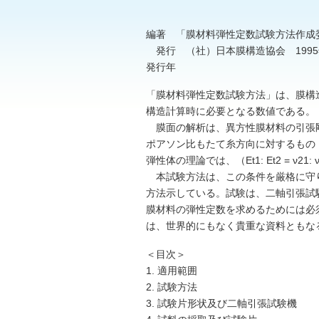
編著 「膜材料弾性定数試験方法作成
発行 （社）日本膜構造協会 1995
発行年
「膜材料弾性定数試験方法」は、膜構
構造計算時に必要となる数値である。
膜面の解析は、異方性膜材料の引張剛性
ポアソン比もたて糸方向に対するもの（
弾性体の理論では、（Et1: Et2 = ν2
本試験方法は、この条件を厳格に守
方法示している。試験は、二軸引張試
膜材料の弾性定数を求めるためには必
は、世界的にもなく貴重な資料ともな
＜目次＞
1. 適用範囲
2. 試験方法
3. 試験片形状及び二軸引張試験機