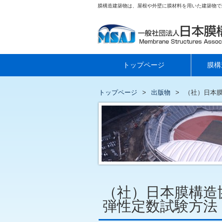
膜構造建築物は、屋根や外壁に膜材料を用いた建築物で
トップページ
膜構
トップページ
出版物
（社）日本膜
（社）日本膜構造
弾性定数試験方法 M